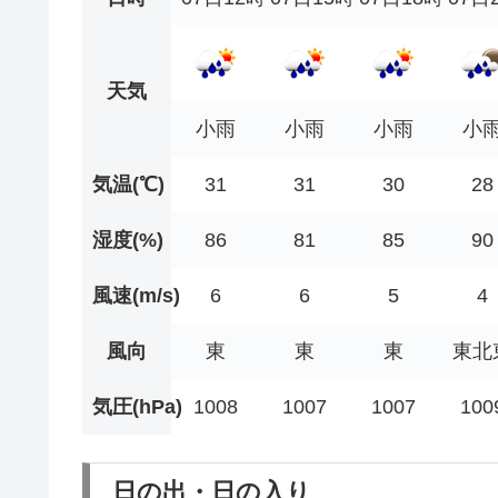
天気
小雨
小雨
小雨
小
気温(℃)
31
31
30
28
湿度(%)
86
81
85
90
風速(m/s)
6
6
5
4
風向
東
東
東
東北
気圧(hPa)
1008
1007
1007
100
日の出・日の入り