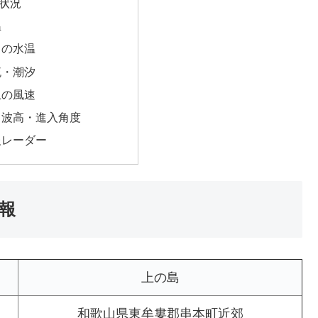
状況
温
中の水温
流・潮汐
上の風速
・波高・進入角度
報レーダー
報
上の島
和歌山県東牟婁郡串本町近郊