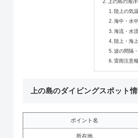
上の島の海洋
陸上の気
海中・水
海流・水
陸上・海
波の間隔
雷雨注意
上の島のダイビングスポット情
ポイント名
所在地