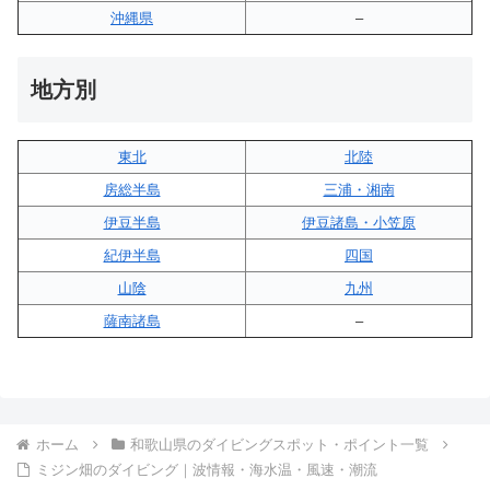
沖縄県
–
地方別
東北
北陸
房総半島
三浦・湘南
伊豆半島
伊豆諸島・小笠原
紀伊半島
四国
山陰
九州
薩南諸島
–
ホーム
和歌山県のダイビングスポット・ポイント一覧
ミジン畑のダイビング｜波情報・海水温・風速・潮流