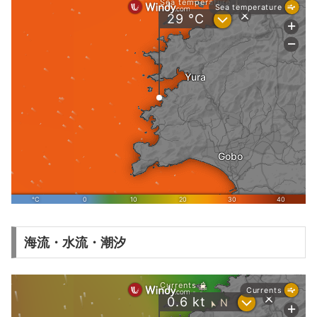
海流・水流・潮汐