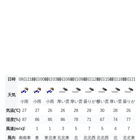
日時
09日21時
10日00時
10日03時
10日06時
10日09時
10日12時
10日15時
10日18時
10日21時
天気
小雨
小雨
小雨
厚い雲
厚い雲
曇りがち
厚い雲
厚い雲
曇りがち
気温(℃)
27
27
26
26
28
29
30
28
26
湿度(%)
87
86
85
86
78
71
67
74
77
風速(m/s)
2
1
1
3
5
7
5
4
7
風向
南南東
東
東北東
北北東
北
北北西
北北西
北
北北東