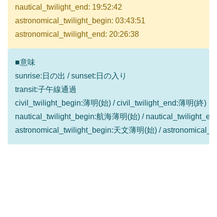
nautical_twilight_end: 19:52:42
astronomical_twilight_begin: 03:43:51
astronomical_twilight_end: 20:26:38
■意味
sunrise:日の出 / sunset:日の入り
transit:子午線通過
civil_twilight_begin:薄明(始) / civil_twilight_end:薄明(終)
nautical_twilight_begin:航海薄明(始) / nautical_twilight
astronomical_twilight_begin:天文薄明(始) / astronomical