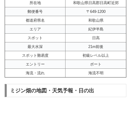
所在地
和歌山県日高郡日高町近郊
郵便番号
〒649-1200
都道府県名
和歌山県
エリア
紀伊半島
スポット
日高
最大水深
21m前後
スポット難易度
初級レベル以上
エントリー
ボート
海流・流れ
海流不明
ミジン畑の地図・天気予報・日の出