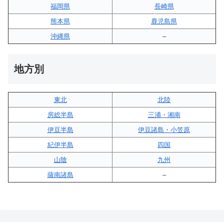
福岡県
長崎県
熊本県
鹿児島県
沖縄県
–
地方別
東北
北陸
房総半島
三浦・湘南
伊豆半島
伊豆諸島・小笠原
紀伊半島
四国
山陰
九州
薩南諸島
–