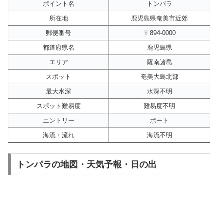
ポイント名
トンパラ
所在地
鹿児島県奄美市近郊
郵便番号
〒894-0000
都道府県名
鹿児島県
エリア
薩南諸島
スポット
奄美大島北部
最大水深
水深不明
スポット難易度
難易度不明
エントリー
ボート
海流・流れ
海流不明
トンパラの地図・天気予報・日の出