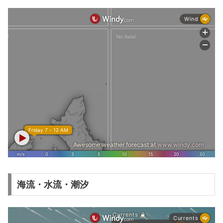
海流・水流・潮汐