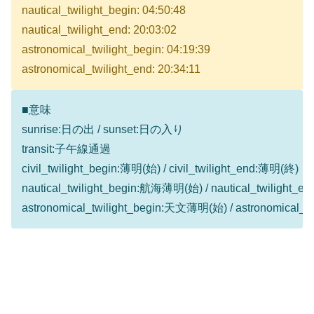
nautical_twilight_begin: 04:50:48
nautical_twilight_end: 20:03:02
astronomical_twilight_begin: 04:19:39
astronomical_twilight_end: 20:34:11
■意味
sunrise:日の出 / sunset:日の入り
transit:子午線通過
civil_twilight_begin:薄明(始) / civil_twilight_end:薄明(終)
nautical_twilight_begin:航海薄明(始) / nautical_twilight
astronomical_twilight_begin:天文薄明(始) / astronomical