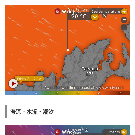
海流・水流・潮汐