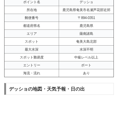
ポイント名
デッショ
所在地
鹿児島県奄美市名瀬芦花部近郊
郵便番号
〒894-0351
都道府県名
鹿児島県
エリア
薩南諸島
スポット
奄美大島北部
最大水深
水深不明
スポット難易度
中級レベル以上
エントリー
ボート
海流・流れ
あり
デッショの地図・天気予報・日の出