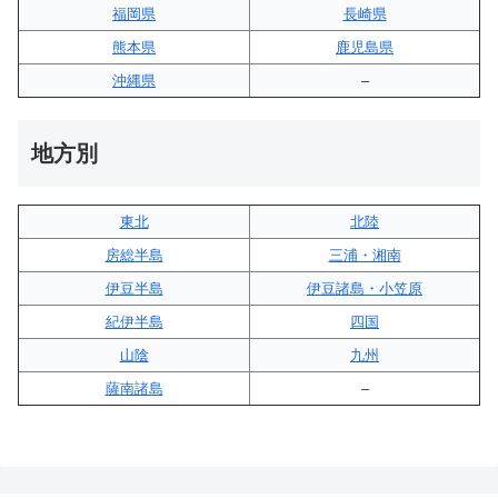
福岡県
長崎県
熊本県
鹿児島県
沖縄県
–
地方別
東北
北陸
房総半島
三浦・湘南
伊豆半島
伊豆諸島・小笠原
紀伊半島
四国
山陰
九州
薩南諸島
–