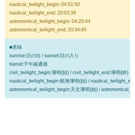
nautical_twilight_begin: 04:51:50
nautical_twilight_end: 20:03:39
astronomical_twilight_begin: 04:20:44
astronomical_twilight_end: 20:34:45
■意味
sunrise:日の出 / sunset:日の入り
transit:子午線通過
civil_twilight_begin:薄明(始) / civil_twilight_end:薄明(終)
nautical_twilight_begin:航海薄明(始) / nautical_twilight
astronomical_twilight_begin:天文薄明(始) / astronomical