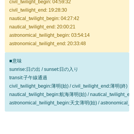
civil_twilight_begin: 04:59:32
civil_twilight_end: 19:28:30
nautical_twilight_begin: 04:27:42
nautical_twilight_end: 20:00:21
astronomical_twilight_begin: 03:54:14
astronomical_twilight_end: 20:33:48
■意味
sunrise:日の出 / sunset:日の入り
transit:子午線通過
civil_twilight_begin:薄明(始) / civil_twilight_end:薄明(終)
nautical_twilight_begin:航海薄明(始) / nautical_twilight
astronomical_twilight_begin:天文薄明(始) / astronomical