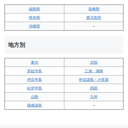
福岡県
長崎県
熊本県
鹿児島県
沖縄県
–
地方別
東北
北陸
房総半島
三浦・湘南
伊豆半島
伊豆諸島・小笠原
紀伊半島
四国
山陰
九州
薩南諸島
–