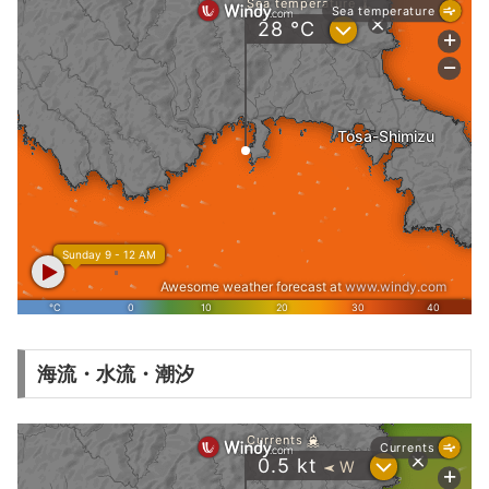
海流・水流・潮汐