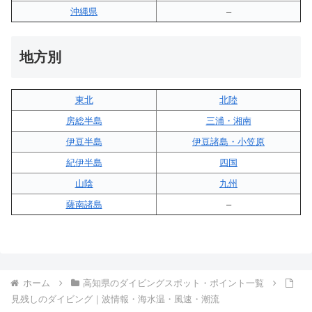
沖縄県
–
地方別
東北
北陸
房総半島
三浦・湘南
伊豆半島
伊豆諸島・小笠原
紀伊半島
四国
山陰
九州
薩南諸島
–
ホーム
高知県のダイビングスポット・ポイント一覧
見残しのダイビング｜波情報・海水温・風速・潮流