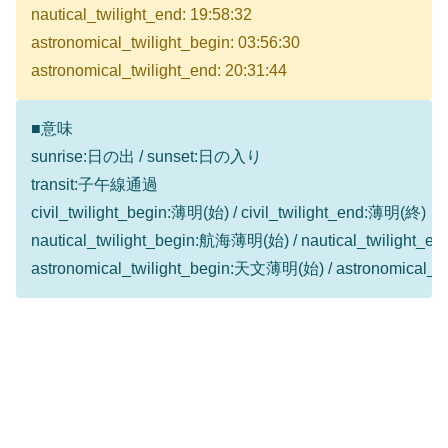
nautical_twilight_end: 19:58:32
astronomical_twilight_begin: 03:56:30
astronomical_twilight_end: 20:31:44
■意味
sunrise:日の出 / sunset:日の入り
transit:子午線通過
civil_twilight_begin:薄明(始) / civil_twilight_end:薄明(終)
nautical_twilight_begin:航海薄明(始) / nautical_twilight
astronomical_twilight_begin:天文薄明(始) / astronomical