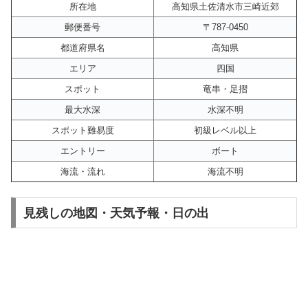
所在地
高知県土佐清水市三崎近郊
郵便番号
〒787-0450
都道府県名
高知県
エリア
四国
スポット
竜串・足摺
最大水深
水深不明
スポット難易度
初級レベル以上
エントリー
ボート
海流・流れ
海流不明
見残しの地図・天気予報・日の出