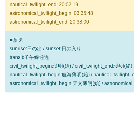
nautical_twilight_end: 20:02:19
astronomical_twilight_begin: 03:35:48
astronomical_twilight_end: 20:38:00
■意味
sunrise:日の出 / sunset:日の入り
transit:子午線通過
civil_twilight_begin:薄明(始) / civil_twilight_end:薄明(終)
nautical_twilight_begin:航海薄明(始) / nautical_twilight
astronomical_twilight_begin:天文薄明(始) / astronomical