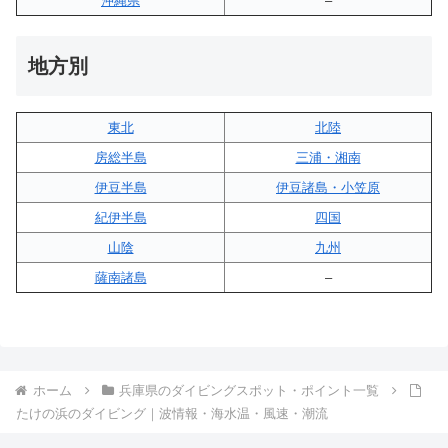
沖縄県
–
地方別
東北
北陸
房総半島
三浦・湘南
伊豆半島
伊豆諸島・小笠原
紀伊半島
四国
山陰
九州
薩南諸島
–
ホーム
兵庫県のダイビングスポット・ポイント一覧
たけの浜のダイビング｜波情報・海水温・風速・潮流