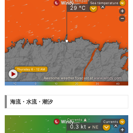
海流・水流・潮汐