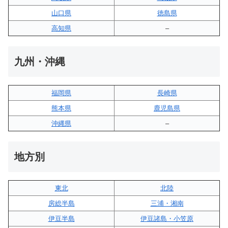
山口県
徳島県
高知県
–
九州・沖縄
福岡県
長崎県
熊本県
鹿児島県
沖縄県
–
地方別
東北
北陸
房総半島
三浦・湘南
伊豆半島
伊豆諸島・小笠原