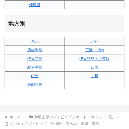
沖縄県
–
地方別
東北
北陸
房総半島
三浦・湘南
伊豆半島
伊豆諸島・小笠原
紀伊半島
四国
山陰
九州
薩南諸島
–
ホーム
和歌山県のダイビングスポット・ポイント一覧
ソンナエのダイビング｜波情報・海水温・風速・潮流