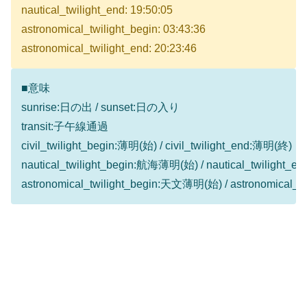
nautical_twilight_end: 19:50:05
astronomical_twilight_begin: 03:43:36
astronomical_twilight_end: 20:23:46
■意味
sunrise:日の出 / sunset:日の入り
transit:子午線通過
civil_twilight_begin:薄明(始) / civil_twilight_end:薄明(終)
nautical_twilight_begin:航海薄明(始) / nautical_twilight
astronomical_twilight_begin:天文薄明(始) / astronomical