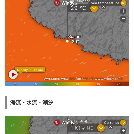
海流・水流・潮汐