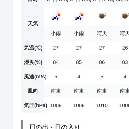
天気
小雨
小雨
晴天
晴
気温(℃)
27
27
27
26
湿度(%)
84
85
86
83
風速(m/s)
5
4
5
4
風向
南東
南東
南東
南
気圧(hPa)
1009
1009
1010
100
日の出・日の入り