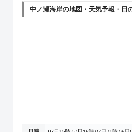
中ノ瀬海岸の地図・天気予報・日
日時
07日15時
07日18時
07日21時
08日