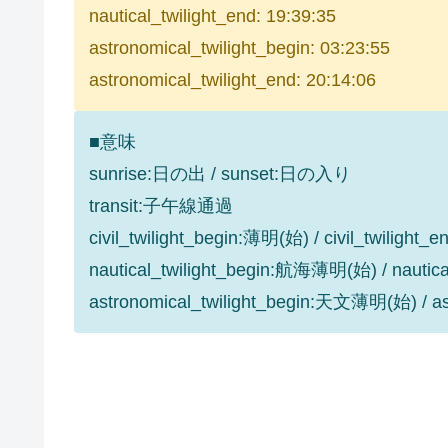
nautical_twilight_end: 19:39:35
astronomical_twilight_begin: 03:23:55
astronomical_twilight_end: 20:14:06
■意味
sunrise:日の出 / sunset:日の入り
transit:子午線通過
civil_twilight_begin:薄明(始) / civil_twilight
nautical_twilight_begin:航海薄明(始) / nauti
astronomical_twilight_begin:天文薄明(始) / 