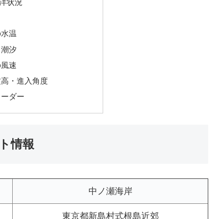
洋状況
の水温
・潮汐
の風速
波高・進入角度
レーダー
ト情報
中ノ瀬海岸
東京都新島村式根島近郊