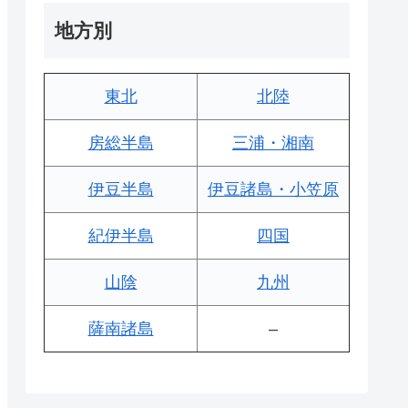
地方別
東北
北陸
房総半島
三浦・湘南
伊豆半島
伊豆諸島・小笠原
紀伊半島
四国
山陰
九州
薩南諸島
–