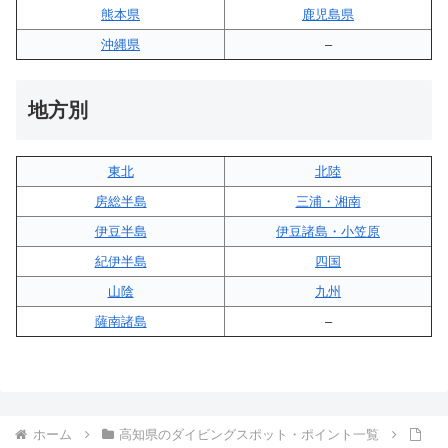
熊本県
鹿児島県
沖縄県
–
地方別
東北
北陸
房総半島
三浦・湘南
伊豆半島
伊豆諸島・小笠原
紀伊半島
四国
山陰
九州
薩南諸島
–
ホーム
高知県のダイビングスポット・ポイント一覧