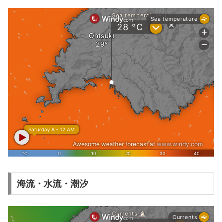
海流・水流・潮汐