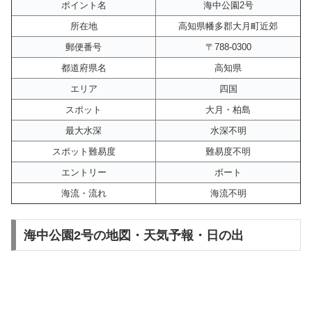
ポイント名
海中公園2号
所在地
高知県幡多郡大月町近郊
郵便番号
〒788-0300
都道府県名
高知県
エリア
四国
スポット
大月・柏島
最大水深
水深不明
スポット難易度
難易度不明
エントリー
ボート
海流・流れ
海流不明
海中公園2号の地図・天気予報・日の出