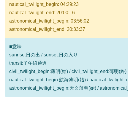
nautical_twilight_begin: 04:29:23
nautical_twilight_end: 20:00:16
astronomical_twilight_begin: 03:56:02
astronomical_twilight_end: 20:33:37
■意味
sunrise:日の出 / sunset:日の入り
transit:子午線通過
civil_twilight_begin:薄明(始) / civil_twilight_end:薄明(終)
nautical_twilight_begin:航海薄明(始) / nautical_twilight
astronomical_twilight_begin:天文薄明(始) / astronomical