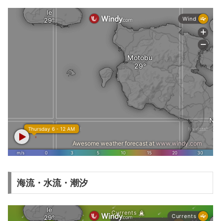
海流・水流・潮汐