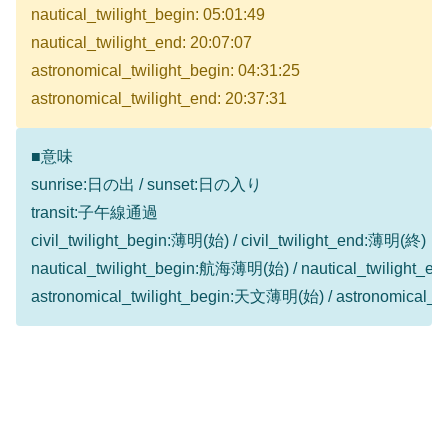
nautical_twilight_begin: 05:01:49
nautical_twilight_end: 20:07:07
astronomical_twilight_begin: 04:31:25
astronomical_twilight_end: 20:37:31
■意味
sunrise:日の出 / sunset:日の入り
transit:子午線通過
civil_twilight_begin:薄明(始) / civil_twilight_end:薄明(終)
nautical_twilight_begin:航海薄明(始) / nautical_twilight
astronomical_twilight_begin:天文薄明(始) / astronomical