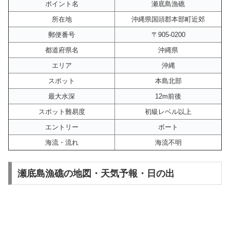
ポイント名
瀬底島漁礁
所在地
沖縄県国頭郡本部町近郊
郵便番号
〒905-0200
都道府県名
沖縄県
エリア
沖縄
スポット
本島北部
最大水深
12m前後
スポット難易度
初級レベル以上
エントリー
ボート
海流・流れ
海流不明
瀬底島漁礁の地図・天気予報・日の出