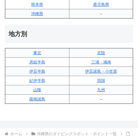
熊本県
鹿児島県
沖縄県
–
地方別
東北
北陸
房総半島
三浦・湘南
伊豆半島
伊豆諸島・小笠原
紀伊半島
四国
山陰
九州
薩南諸島
–
ホーム
沖縄県のダイビングスポット・ポイント一覧