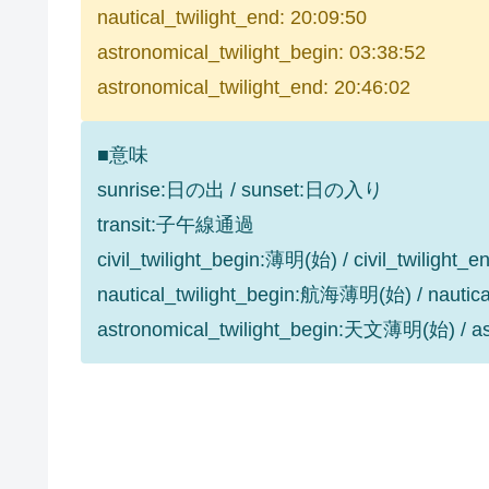
nautical_twilight_end: 20:09:50
astronomical_twilight_begin: 03:38:52
astronomical_twilight_end: 20:46:02
■意味
sunrise:日の出 / sunset:日の入り
transit:子午線通過
civil_twilight_begin:薄明(始) / civil_twilight
nautical_twilight_begin:航海薄明(始) / nauti
astronomical_twilight_begin:天文薄明(始) / 