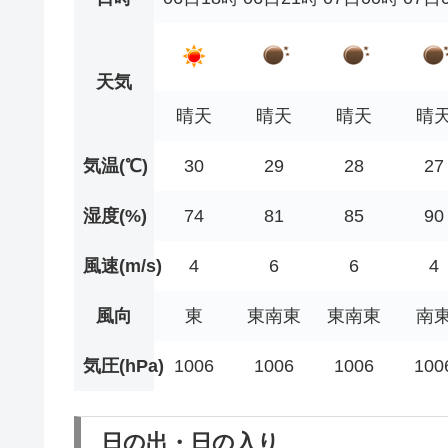
天気
晴天
晴天
晴天
晴
気温(℃)
30
29
28
27
湿度(%)
74
81
85
90
風速(m/s)
4
6
6
4
風向
東
東南東
東南東
南
気圧(hPa)
1006
1006
1006
100
日の出・日の入り