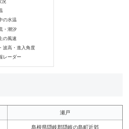
状況
温
中の水温
流・潮汐
上の風速
・波高・進入角度
報レーダー
瀬戸
島根県隠岐郡隠岐の島町近郊