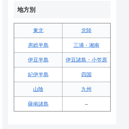
地方別
東北
北陸
房総半島
三浦・湘南
伊豆半島
伊豆諸島・小笠原
紀伊半島
四国
山陰
九州
薩南諸島
–