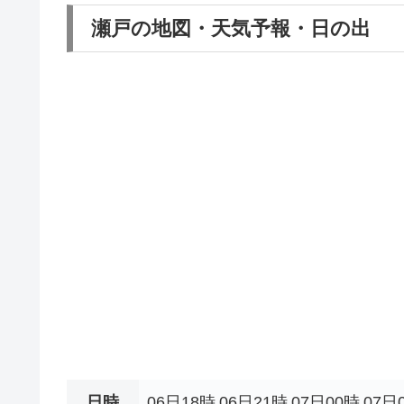
瀬戸の地図・天気予報・日の出
日時
06日18時
06日21時
07日00時
07日