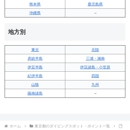
熊本県
鹿児島県
沖縄県
–
地方別
東北
北陸
房総半島
三浦・湘南
伊豆半島
伊豆諸島・小笠原
紀伊半島
四国
山陰
九州
薩南諸島
–
ホーム
東京都のダイビングスポット・ポイント一覧