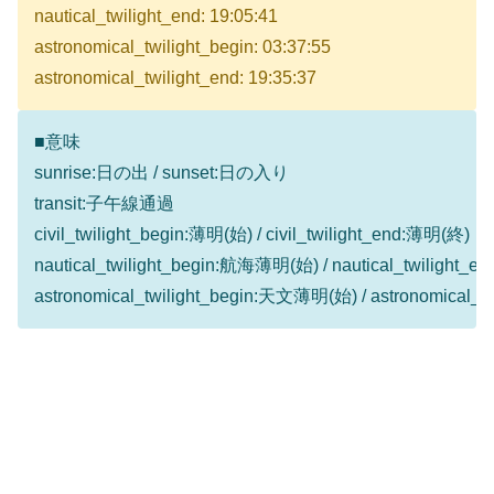
nautical_twilight_end: 19:05:41
astronomical_twilight_begin: 03:37:55
astronomical_twilight_end: 19:35:37
■意味
sunrise:日の出 / sunset:日の入り
transit:子午線通過
civil_twilight_begin:薄明(始) / civil_twilight_end:薄明(終)
nautical_twilight_begin:航海薄明(始) / nautical_twilight
astronomical_twilight_begin:天文薄明(始) / astronomical