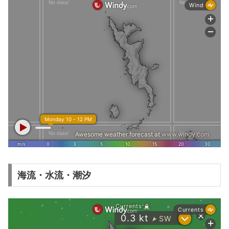
海流・水流・潮汐