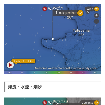
海流・水流・潮汐