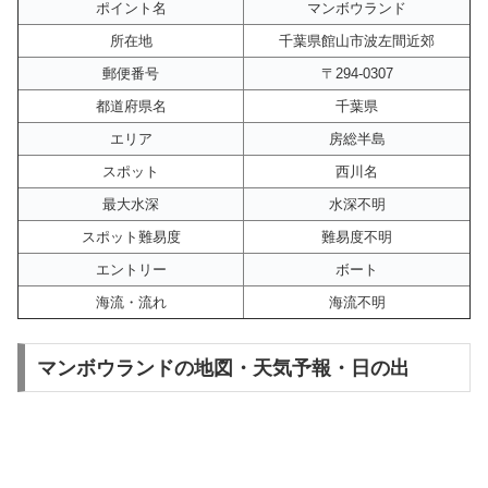
ポイント名
マンボウランド
所在地
千葉県館山市波左間近郊
郵便番号
〒294-0307
都道府県名
千葉県
エリア
房総半島
スポット
西川名
最大水深
水深不明
スポット難易度
難易度不明
エントリー
ボート
海流・流れ
海流不明
マンボウランドの地図・天気予報・日の出