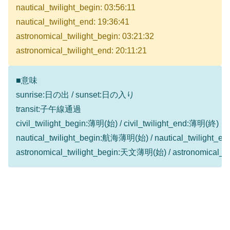
nautical_twilight_begin: 03:56:11
nautical_twilight_end: 19:36:41
astronomical_twilight_begin: 03:21:32
astronomical_twilight_end: 20:11:21
■意味
sunrise:日の出 / sunset:日の入り
transit:子午線通過
civil_twilight_begin:薄明(始) / civil_twilight_end:薄明(終)
nautical_twilight_begin:航海薄明(始) / nautical_twilight
astronomical_twilight_begin:天文薄明(始) / astronomical