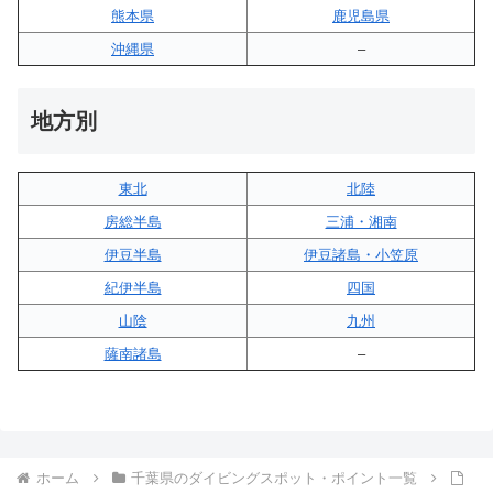
熊本県
鹿児島県
沖縄県
–
地方別
東北
北陸
房総半島
三浦・湘南
伊豆半島
伊豆諸島・小笠原
紀伊半島
四国
山陰
九州
薩南諸島
–
ホーム
千葉県のダイビングスポット・ポイント一覧