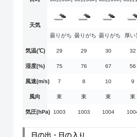
天気
曇りがち
曇りがち
曇りがち
厚い
気温(℃)
29
29
30
32
湿度(%)
75
76
67
56
風速(m/s)
7
8
10
9
風向
東
東
東
東
気圧(hPa)
1003
1003
1004
100
日の出・日の入り