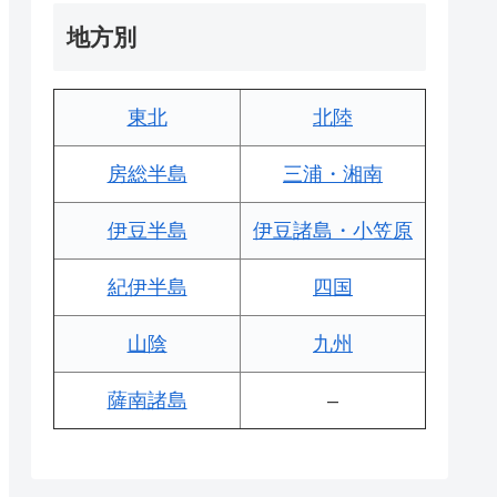
地方別
東北
北陸
房総半島
三浦・湘南
伊豆半島
伊豆諸島・小笠原
紀伊半島
四国
山陰
九州
薩南諸島
–