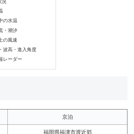
状況
温
中の水温
流・潮汐
上の風速
・波高・進入角度
報レーダー
京泊
福岡県福津市渡近郊