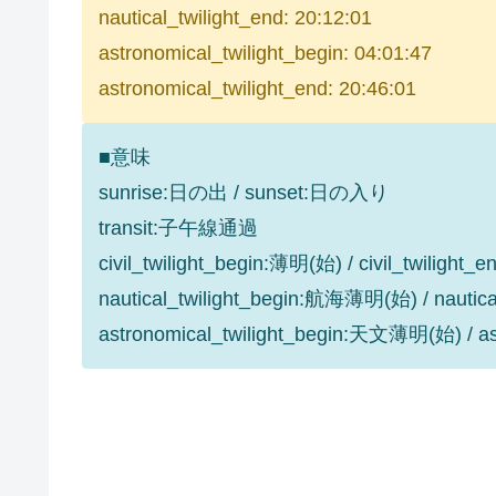
nautical_twilight_end: 20:12:01
astronomical_twilight_begin: 04:01:47
astronomical_twilight_end: 20:46:01
■意味
sunrise:日の出 / sunset:日の入り
transit:子午線通過
civil_twilight_begin:薄明(始) / civil_twilight
nautical_twilight_begin:航海薄明(始) / nauti
astronomical_twilight_begin:天文薄明(始) / 