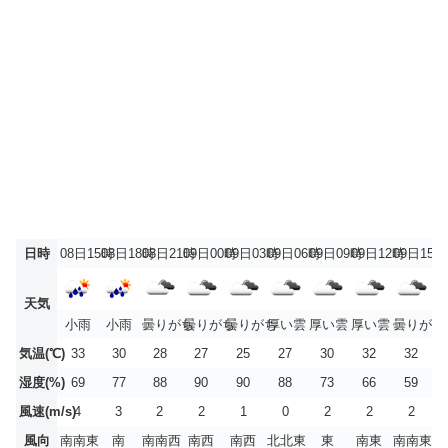
日時
08日15時
08日18時
08日21時
09日00時
09日03時
09日06時
09日09時
09日12時
09日15時
天気
小雨
小雨
曇りがち
曇りがち
曇りがち
厚い雲
厚い雲
厚い雲
曇りがち
気温(℃)
33
30
28
27
25
27
30
32
32
湿度(%)
69
77
88
90
90
88
73
66
59
風速(m/s)
4
3
2
2
1
0
2
2
2
風向
南南東
南
南南西
南西
南西
北北東
東
南東
南南東