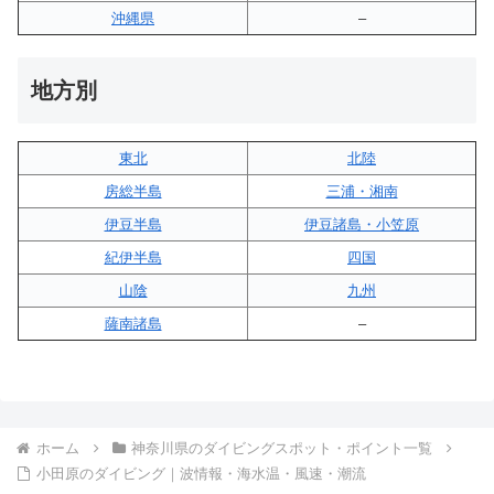
沖縄県
–
地方別
東北
北陸
房総半島
三浦・湘南
伊豆半島
伊豆諸島・小笠原
紀伊半島
四国
山陰
九州
薩南諸島
–
ホーム
神奈川県のダイビングスポット・ポイント一覧
小田原のダイビング｜波情報・海水温・風速・潮流