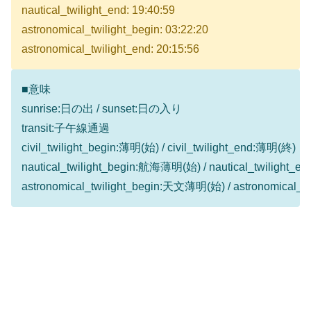
nautical_twilight_end: 19:40:59
astronomical_twilight_begin: 03:22:20
astronomical_twilight_end: 20:15:56
■意味
sunrise:日の出 / sunset:日の入り
transit:子午線通過
civil_twilight_begin:薄明(始) / civil_twilight_end:薄明(終)
nautical_twilight_begin:航海薄明(始) / nautical_twilight
astronomical_twilight_begin:天文薄明(始) / astronomical