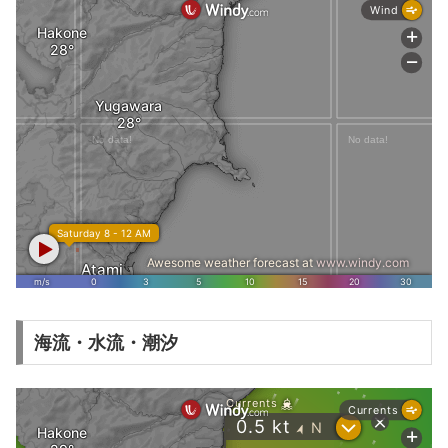
海流・水流・潮汐