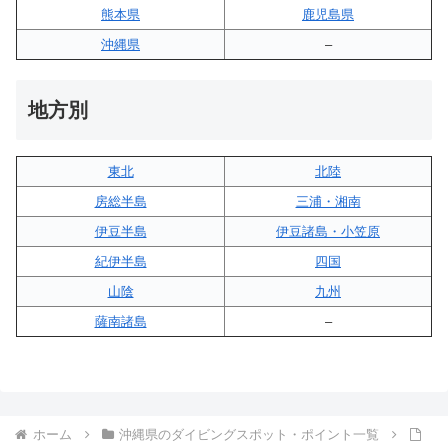
熊本県
鹿児島県
沖縄県
–
地方別
東北
北陸
房総半島
三浦・湘南
伊豆半島
伊豆諸島・小笠原
紀伊半島
四国
山陰
九州
薩南諸島
–
ホーム
沖縄県のダイビングスポット・ポイント一覧