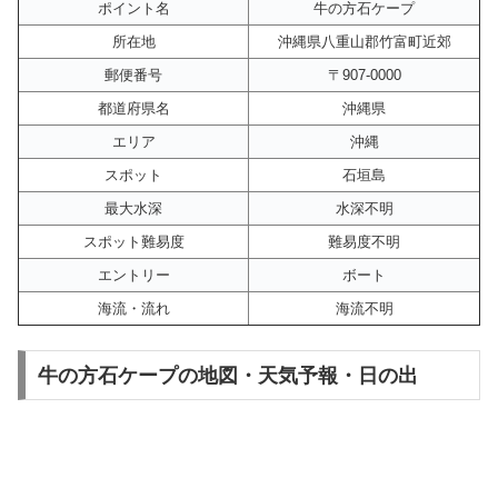
ポイント名
牛の方石ケープ
所在地
沖縄県八重山郡竹富町近郊
郵便番号
〒907-0000
都道府県名
沖縄県
エリア
沖縄
スポット
石垣島
最大水深
水深不明
スポット難易度
難易度不明
エントリー
ボート
海流・流れ
海流不明
牛の方石ケープの地図・天気予報・日の出