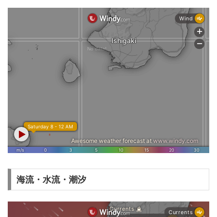
海流・水流・潮汐