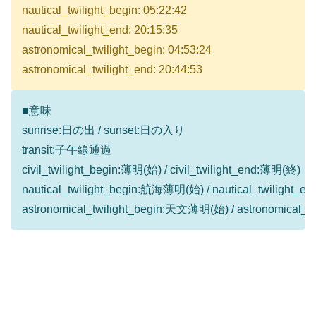
nautical_twilight_begin: 05:22:42
nautical_twilight_end: 20:15:35
astronomical_twilight_begin: 04:53:24
astronomical_twilight_end: 20:44:53
■意味
sunrise:日の出 / sunset:日の入り
transit:子午線通過
civil_twilight_begin:薄明(始) / civil_twilight_end:薄明(終)
nautical_twilight_begin:航海薄明(始) / nautical_twilight
astronomical_twilight_begin:天文薄明(始) / astronomical