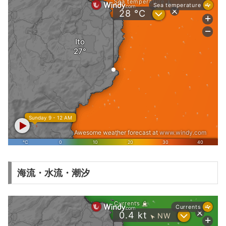
海流・水流・潮汐