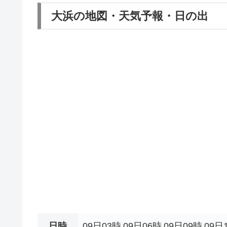
大浜の地図・天気予報・日の出
日時
09日03時
09日06時
09日09時
09日