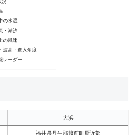
状況
温
中の水温
流・潮汐
上の風速
・波高・進入角度
報レーダー
大浜
福井県丹生郡越前町厨近郊