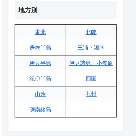
地方別
東北
北陸
房総半島
三浦・湘南
伊豆半島
伊豆諸島・小笠原
紀伊半島
四国
山陰
九州
薩南諸島
–