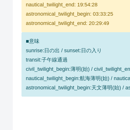
nautical_twilight_end: 19:54:28
astronomical_twilight_begin: 03:33:25
astronomical_twilight_end: 20:29:49
■意味
sunrise:日の出 / sunset:日の入り
transit:子午線通過
civil_twilight_begin:薄明(始) / civil_twilight
nautical_twilight_begin:航海薄明(始) / nauti
astronomical_twilight_begin:天文薄明(始) / 