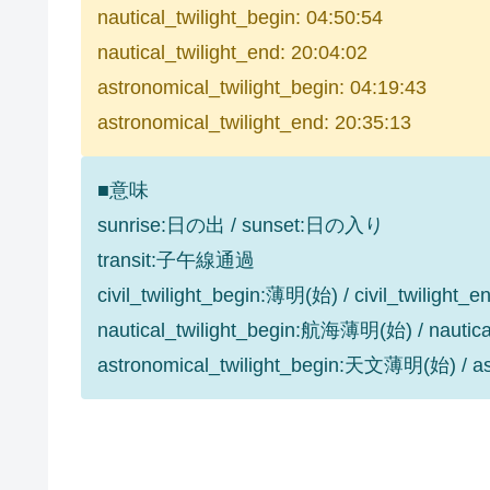
nautical_twilight_begin: 04:50:54
nautical_twilight_end: 20:04:02
astronomical_twilight_begin: 04:19:43
astronomical_twilight_end: 20:35:13
■意味
sunrise:日の出 / sunset:日の入り
transit:子午線通過
civil_twilight_begin:薄明(始) / civil_twilight
nautical_twilight_begin:航海薄明(始) / nauti
astronomical_twilight_begin:天文薄明(始) / 