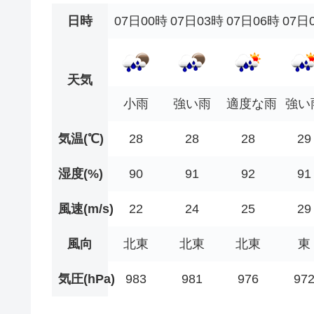
日時
07日00時
07日03時
07日06時
07日
天気
小雨
強い雨
適度な雨
強い
気温(℃)
28
28
28
29
湿度(%)
90
91
92
91
風速(m/s)
22
24
25
29
風向
北東
北東
北東
東
気圧(hPa)
983
981
976
97