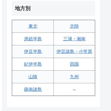
地方別
東北
北陸
房総半島
三浦・湘南
伊豆半島
伊豆諸島・小笠原
紀伊半島
四国
山陰
九州
薩南諸島
–