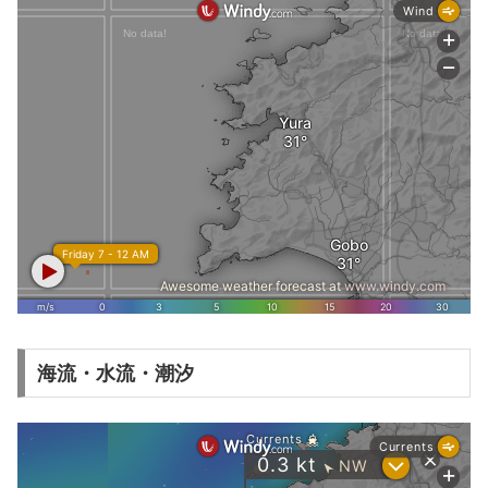
海流・水流・潮汐