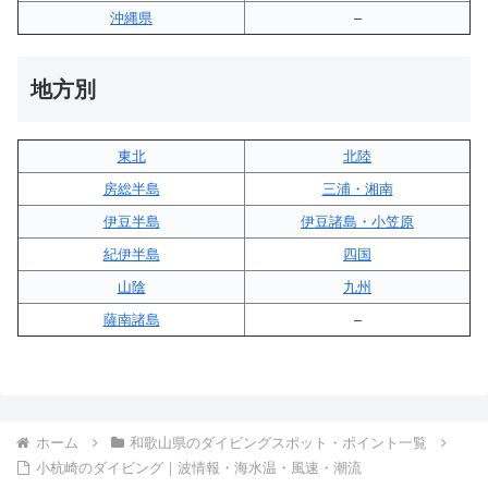
沖縄県
–
地方別
東北
北陸
房総半島
三浦・湘南
伊豆半島
伊豆諸島・小笠原
紀伊半島
四国
山陰
九州
薩南諸島
–
ホーム
和歌山県のダイビングスポット・ポイント一覧
小杭崎のダイビング｜波情報・海水温・風速・潮流