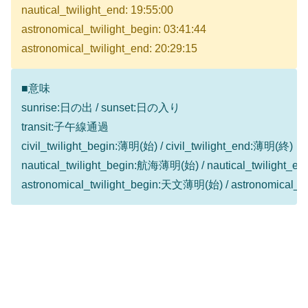
nautical_twilight_end: 19:55:00
astronomical_twilight_begin: 03:41:44
astronomical_twilight_end: 20:29:15
■意味
sunrise:日の出 / sunset:日の入り
transit:子午線通過
civil_twilight_begin:薄明(始) / civil_twilight_end:薄明(終)
nautical_twilight_begin:航海薄明(始) / nautical_twilight
astronomical_twilight_begin:天文薄明(始) / astronomical