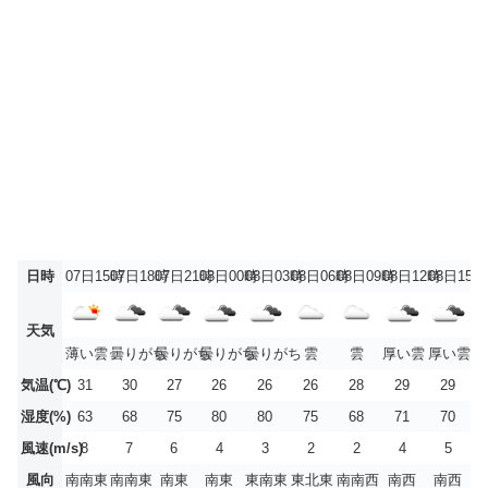
日時
07日15時
07日18時
07日21時
08日00時
08日03時
08日06時
08日09時
08日12時
08日15時
天気
薄い雲
曇りがち
曇りがち
曇りがち
曇りがち
雲
雲
厚い雲
厚い雲
気温(℃)
31
30
27
26
26
26
28
29
29
湿度(%)
63
68
75
80
80
75
68
71
70
風速(m/s)
8
7
6
4
3
2
2
4
5
風向
南南東
南南東
南東
南東
東南東
東北東
南南西
南西
南西