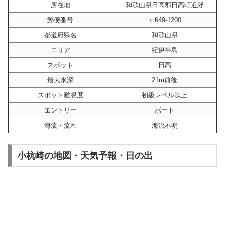
所在地
和歌山県日高郡日高町近郊
郵便番号
〒649-1200
都道府県名
和歌山県
エリア
紀伊半島
スポット
日高
最大水深
21m前後
スポット難易度
初級レベル以上
エントリー
ボート
海流・流れ
海流不明
小杭崎の地図・天気予報・日の出